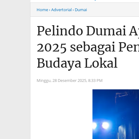
Musim Mas Harus
Menyentuh “Kelas Atas”
Bertanggung Jawab
Hiburan Malam
Home
› Advertorial
› Dumai
Pelindo Dumai A
2025 sebagai P
Budaya Lokal
Minggu, 28 Desember 2025,
8:33 PM