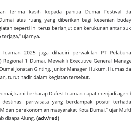
an terima kasih kepada panitia Dumai Festival d
Dumai atas ruang yang diberikan bagi kesenian buda
atan seperti ini terus berlanjut dan kerukunan antar su
 terjaga,” ujarnya.
 Idaman 2025 juga dihadiri perwakilan PT Pelabuh
o) Regional 1 Dumai. Mewakili Executive General Manag
 Dumai Jonatan Ginting, Junior Manager Hukum, Humas d
an, turut hadir dalam kegiatan tersebut.
Dumai, kami berharap Dufest Idaman dapat menjadi agen
 destinasi pariwisata yang berdampak positif terhad
dan perekonomian masyarakat Kota Dumai,” ujar Muft
b disapa Alung.
(adv/red)