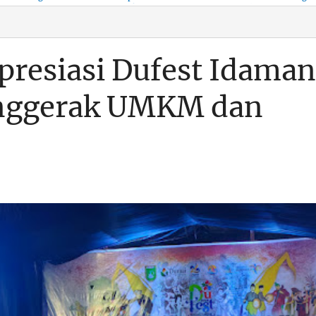
KSO, Integritas Aparatur
untuk Kenyamanan Arus
Pemalsuan Paspor, Po
Dipertaruhkan
Balik
Dumai Diminta
Transparan Soal D
presiasi Dufest Idaman
enggerak UMKM dan