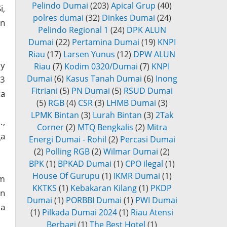
Pelindo Dumai
(203)
Apical Grup
(40)
i,
polres dumai
(32)
Dinkes Dumai
(24)
an
Pelindo Regional 1
(24)
DPK ALUN
Dumai
(22)
Pertamina Dumai
(19)
KNPI
Riau
(17)
Larsen Yunus
(12)
DPW ALUN
dy
Riau
(7)
Kodim 0320/Dumai
(7)
KNPI
Dumai
(6)
Kasus Tanah Dumai
(6)
Inong
 3
Fitriani
(5)
PN Dumai
(5)
RSUD Dumai
za
(5)
RGB
(4)
CSR
(3)
LHMB Dumai
(3)
LPMK Bintan
(3)
Lurah Bintan
(3)
2Tak
.,
Corner
(2)
MTQ Bengkalis
(2)
Mitra
ga
Energi Dumai - Rohil
(2)
Percasi Dumai
(2)
Polling RGB
(2)
Wilmar Dumai
(2)
BPK
(1)
BPKAD Dumai
(1)
CPO ilegal
(1)
House Of Gurupu
(1)
IKMR Dumai
(1)
am
KKTKS
(1)
Kebakaran Kilang
(1)
PKDP
an
Dumai
(1)
PORBBI Dumai
(1)
PWI Dumai
da
(1)
Pilkada Dumai 2024
(1)
Riau Atensi
Berbagi
(1)
The Best Hotel
(1)