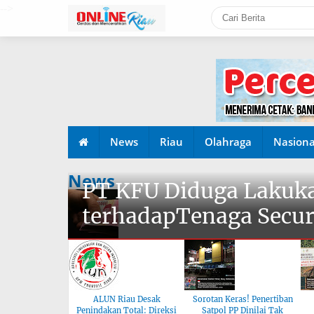
-->
News
Riau
Olahraga
Nasiona
News
PT KFU Diduga Lakuka
terhadapTenaga Secur
ALUN Riau Desak
Sorotan Keras! Penertiban
Penindakan Total: Direksi
Satpol PP Dinilai Tak