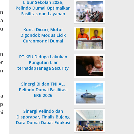
Libur Sekolah 2026,
Pelindo Dumai Optimalkan
an
Fasilitas dan Layanan
Penumpang
ya
ku
Kunci Dicuri, Motor
Digondol: Modus Licik
Curanmor di Dumai
Terungkap
an
PT KFU Diduga Lakukan
er
Pungutan Liar
terhadapTenaga Security
an
di Dumai
Sinergi BI dan TNI AL,
Pelindo Dumai Fasilitasi
da
ERB 2026
ap
Sinergi Pelindo dan
hi
Disporapar, Finalis Bujang
Dara Dumai Dapat Edukasi
Kepelabuhanan