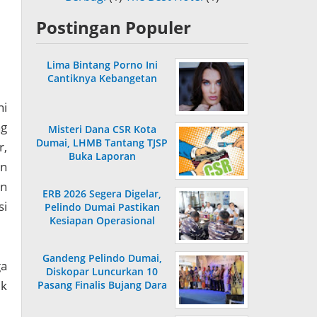
Postingan Populer
Lima Bintang Porno Ini
Cantiknya Kebangetan
ni
g
Misteri Dana CSR Kota
Dumai, LHMB Tantang TJSP
r,
Buka Laporan
an
an
ERB 2026 Segera Digelar,
si
Pelindo Dumai Pastikan
Kesiapan Operasional
Gandeng Pelindo Dumai,
ga
Diskopar Luncurkan 10
uk
Pasang Finalis Bujang Dara
2026