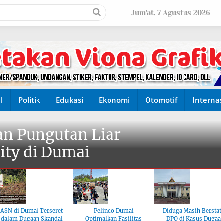
Jum'at, 7 Agustus 2026
l
Politik
Edukasi
Ekonomi
Otomotif
Interna
n Pungutan Liar
ity di Dumai
ASN di Dumai Terseret
Pelindo Dumai
Diduga Masih Bersta
dalam Dugaan Skandal
Optimalkan Fasilitas
DPO di Kasus Dugaa