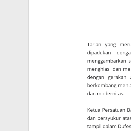
Tarian yang meru
dipadukan deng
menggambarkan so
menghias, dan mer
dengan gerakan a
berkembang menjad
dan modernitas.
Ketua Persatuan B
dan bersyukur ata
tampil dalam Dufe