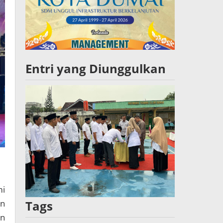
Entri yang Diunggulkan
mi
an
Tags
en