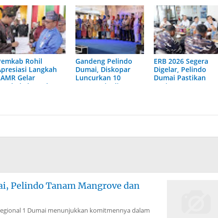
Pemkab Rohil
Gandeng Pelindo
ERB 2026 Segera
Apresiasi Langkah
Dumai, Diskopar
Digelar, Pelindo
LAMR Gelar
Luncurkan 10
Dumai Pastikan
Pembekalan Adat
Pasang Finalis
Kesiapan
Bujang Dara 2026
Operasional
mai, Pelindo Tanam Mangrove dan
Regional 1 Dumai menunjukkan komitmennya dalam