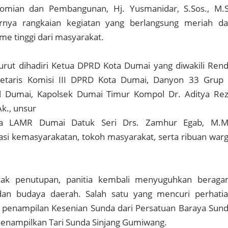
omian dan Pembangunan, Hj. Yusmanidar, S.Sos., M.S
rnya rangkaian kegiatan yang berlangsung meriah d
e tinggi dari masyarakat.
urut dihadiri Ketua DPRD Kota Dumai yang diwakili Ren
kretaris Komisi III DPRD Kota Dumai, Danyon 33 Grup
l Dumai, Kapolsek Dumai Timur Kompol Dr. Aditya Re
Ak., unsur
ua LAMR Dumai Datuk Seri Drs. Zamhur Egab, M.M
asi kemasyarakatan, tokoh masyarakat, serta ribuan war
ak penutupan, panitia kembali menyuguhkan berag
dan budaya daerah. Salah satu yang mencuri perhati
 penampilan Kesenian Sunda dari Persatuan Baraya Sun
enampilkan Tari Sunda Sinjang Gumiwang.