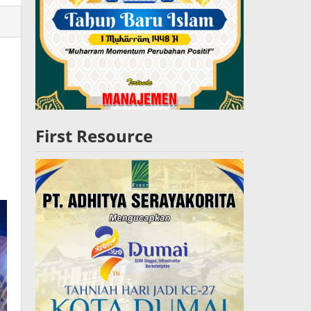
lres
W
First Resource