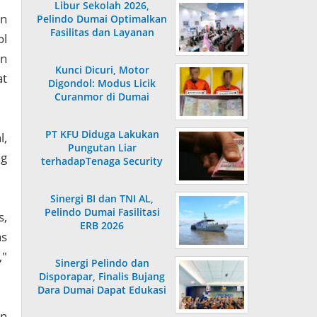
Libur Sekolah 2026,
an
Pelindo Dumai Optimalkan
Fasilitas dan Layanan
ol
Penumpang
an
Kunci Dicuri, Motor
at
Digondol: Modus Licik
Curanmor di Dumai
Terungkap
PT KFU Diduga Lakukan
l,
Pungutan Liar
ng
terhadapTenaga Security
di Dumai
Sinergi BI dan TNI AL,
Pelindo Dumai Fasilitasi
s,
ERB 2026
as
,"
Sinergi Pelindo dan
Disporapar, Finalis Bujang
Dara Dumai Dapat Edukasi
Kepelabuhanan
an