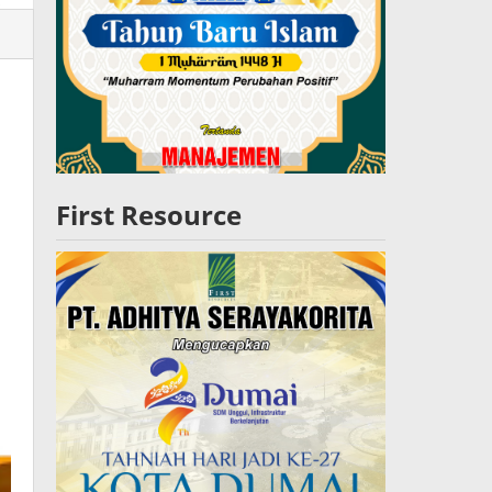
lres
W
First Resource