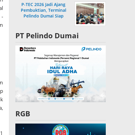
P-TEC 2026 Jadi Ajang
al
Pembuktian, Terminal
 -
Pelindo Dumai Siap
Bersaing
am
PT Pelindo Dumai
am
up
uk
a,
RGB
21