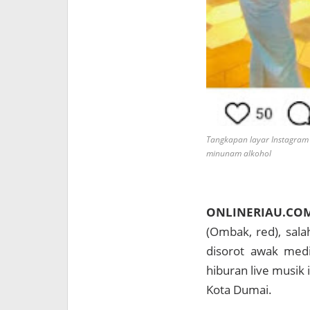
Tangkapan layar Instagram S
minunam alkohol
ONLINERIAU.CO
(Ombak, red), sala
disorot awak medi
hiburan live musik 
Kota Dumai.