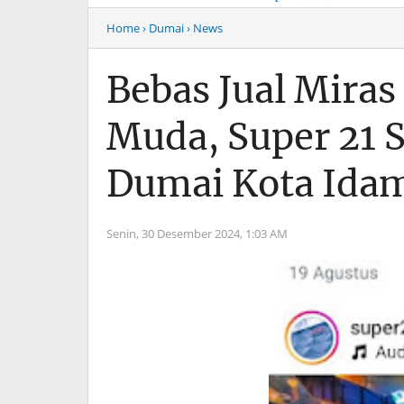
Musim Mas Harus
Menyentuh “Kelas Atas”
Bertanggung Jawab
Hiburan Malam
Home
› Dumai
› News
Bebas Jual Miras
Muda, Super 21 S
Dumai Kota Ida
Senin, 30 Desember 2024,
1:03 AM