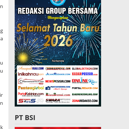
an
ng
ya
lu
ru
ir
an
PT BSI
uk