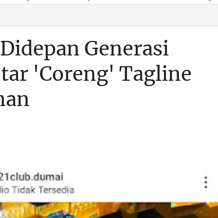
KSO, Integritas Aparatur
untuk Kenyamanan Arus
Pemalsuan Paspor, Po
Dipertaruhkan
Balik
Dumai Diminta
Transparan Soal D
 Didepan Generasi
tar 'Coreng' Tagline
man