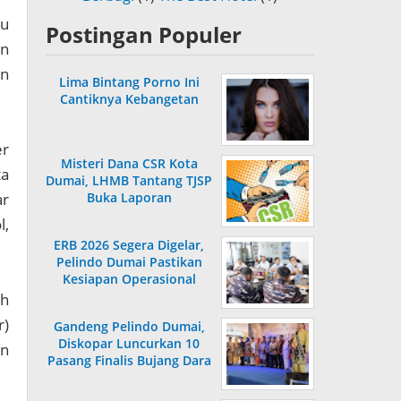
lu
Postingan Populer
an
an
Lima Bintang Porno Ini
Cantiknya Kebangetan
er
Misteri Dana CSR Kota
ta
Dumai, LHMB Tantang TJSP
ar
Buka Laporan
l,
ERB 2026 Segera Digelar,
Pelindo Dumai Pastikan
Kesiapan Operasional
ah
r)
Gandeng Pelindo Dumai,
Diskopar Luncurkan 10
in
Pasang Finalis Bujang Dara
2026