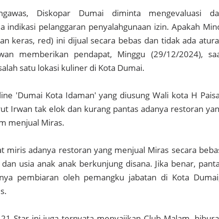
ngawas, Diskopar Dumai diminta mengevaluasi d
a indikasi pelanggaran penyalahgunaan izin. Apakah Min
n keras, red) ini dijual secara bebas dan tidak ada atur
rwan memberikan pendapat, Minggu (29/12/2024), sa
salah satu lokasi kuliner di Kota Dumai.
line 'Dumai Kota Idaman' yang diusung Wali kota H Paisa
t Irwan tak elok dan kurang pantas adanya restoran ya
m menjual Miras.
at miris adanya restoran yang menjual Miras secara beba
 dan usia anak anak berkunjung disana. Jika benar, pant
nya pembiaran oleh pemangku jabatan di Kota Dumai
is.
 21 Star ini juga ternyata menyajikan Club Malam, hibur