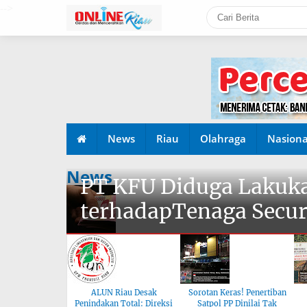
-->
News
Riau
Olahraga
Nasiona
News
PT KFU Diduga Lakuka
terhadapTenaga Secur
ALUN Riau Desak
Sorotan Keras! Penertiban
Penindakan Total: Direksi
Satpol PP Dinilai Tak