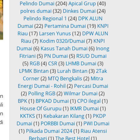
Pelindo Dumai
(204)
Apical Grup
(40)
polres dumai
(32)
Dinkes Dumai
(24)
Pelindo Regional 1
(24)
DPK ALUN
Dumai
(22)
Pertamina Dumai
(19)
KNPI
Riau
(17)
Larsen Yunus
(12)
DPW ALUN
Riau
(7)
Kodim 0320/Dumai
(7)
KNPI
Dumai
(6)
Kasus Tanah Dumai
(6)
Inong
Fitriani
(5)
PN Dumai
(5)
RSUD Dumai
(5)
RGB
(4)
CSR
(3)
LHMB Dumai
(3)
LPMK Bintan
(3)
Lurah Bintan
(3)
2Tak
Corner
(2)
MTQ Bengkalis
(2)
Mitra
Energi Dumai - Rohil
(2)
Percasi Dumai
(2)
Polling RGB
(2)
Wilmar Dumai
(2)
in
BPK
(1)
BPKAD Dumai
(1)
CPO ilegal
(1)
li
House Of Gurupu
(1)
IKMR Dumai
(1)
an
KKTKS
(1)
Kebakaran Kilang
(1)
PKDP
di
Dumai
(1)
PORBBI Dumai
(1)
PWI Dumai
(1)
Pilkada Dumai 2024
(1)
Riau Atensi
Berbagi
(1)
The Best Hotel
(1)