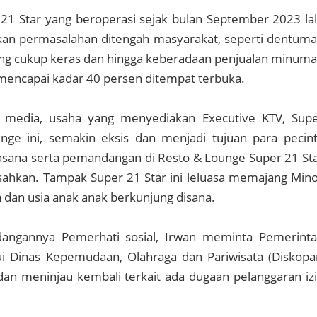
21 Star yang beroperasi sejak bulan September 2023 la
n permasalahan ditengah masyarakat, seperti dentum
ang cukup keras dan hingga keberadaan penjualan minum
 mencapai kadar 40 persen ditempat terbuka.
 media, usaha yang menyediakan Executive KTV, Sup
nge ini, semakin eksis dan menjadi tujuan para pecin
uasana serta pemandangan di Resto & Lounge Super 21 St
sahkan. Tampak Super 21 Star ini leluasa memajang Mino
 dan usia anak anak berkunjung disana.
dangannya Pemerhati sosial, Irwan meminta Pemerint
i Dinas Kepemudaan, Olahraga dan Pariwisata (Diskopa
an meninjau kembali terkait ada dugaan pelanggaran iz