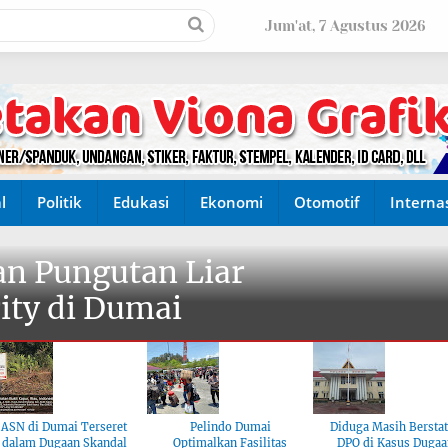
Jum'at, 7 Agustus 2026
l
Politik
Edukasi
Ekonomi
Otomotif
Interna
n Pungutan Liar
ity di Dumai
ASN di Dumai Terseret
Pelindo Dumai
Diduga Masih Bersta
dalam Dugaan Skandal
Optimalkan Fasilitas
DPO di Kasus Dugaa