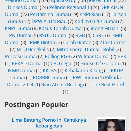
Pelindo Dumai
(204)
Apical Grup
(40)
polres dumai
(32)
Dinkes Dumai
(24)
Pelindo Regional 1
(24)
DPK ALUN
Dumai
(22)
Pertamina Dumai
(19)
KNPI Riau
(17)
Larsen
Yunus
(12)
DPW ALUN Riau
(7)
Kodim 0320/Dumai
(7)
KNPI Dumai
(6)
Kasus Tanah Dumai
(6)
Inong Fitriani
(5)
PN Dumai
(5)
RSUD Dumai
(5)
RGB
(4)
CSR
(3)
LHMB
Dumai
(3)
LPMK Bintan
(3)
Lurah Bintan
(3)
2Tak Corner
(2)
MTQ Bengkalis
(2)
Mitra Energi Dumai - Rohil
(2)
Percasi Dumai
(2)
Polling RGB
(2)
Wilmar Dumai
(2)
BPK
(1)
BPKAD Dumai
(1)
CPO ilegal
(1)
House Of Gurupu
(1)
IKMR Dumai
(1)
KKTKS
(1)
Kebakaran Kilang
(1)
PKDP
Dumai
(1)
PORBBI Dumai
(1)
PWI Dumai
(1)
Pilkada
Dumai 2024
(1)
Riau Atensi Berbagi
(1)
The Best Hotel
(1)
Postingan Populer
Lima Bintang Porno Ini Cantiknya
Kebangetan