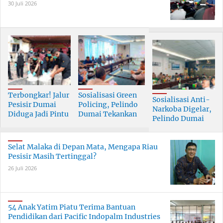
30 Juli 2026
Terbongkar! Jalur
Sosialisasi Green
Sosialisasi Anti-
Pesisir Dumai
Policing, Pelindo
Narkoba Digelar,
Diduga Jadi Pintu
Dumai Tekankan
Pelindo Dumai
Masuk Narkoba
Tanggung Jawab
Prioritaskan SDM
Skala Besar
Bersama
Berkualitas
Selat Malaka di Depan Mata, Mengapa Riau
Pesisir Masih Tertinggal?
26 Juli 2026
54 Anak Yatim Piatu Terima Bantuan
Pendidikan dari Pacific Indopalm Industries