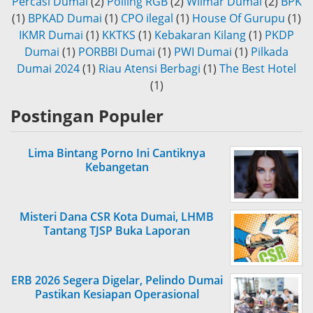
Percasi Dumai
(2)
Polling RGB
(2)
Wilmar Dumai
(2)
BPK
(1)
BPKAD Dumai
(1)
CPO ilegal
(1)
House Of Gurupu
(1)
IKMR Dumai
(1)
KKTKS
(1)
Kebakaran Kilang
(1)
PKDP
Dumai
(1)
PORBBI Dumai
(1)
PWI Dumai
(1)
Pilkada
Dumai 2024
(1)
Riau Atensi Berbagi
(1)
The Best Hotel
(1)
Postingan Populer
Lima Bintang Porno Ini Cantiknya
Kebangetan
Misteri Dana CSR Kota Dumai, LHMB
Tantang TJSP Buka Laporan
ERB 2026 Segera Digelar, Pelindo Dumai
Pastikan Kesiapan Operasional