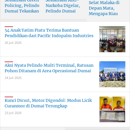
Sosialisasi Green
Sosialisasi Anti-
Selat Malaka di
Policing, Pelindo
Narkoba Digelar,
Depan Mata,
Dumai Tekankan
Pelindo Dumai
Mengapa Riau
Tanggung Jawab
Prioritaskan SDM
Pesisir Masih
Bersama
Berkualitas
Tertinggal?
54 Anak Yatim Piatu Terima Bantuan
Pendidikan dari Pacific Indopalm Industries
26 Juli 2026
Aksi Nyata Pelindo Multi Terminal, Ratusan
Pohon Ditanam di Area Operasional Dumai
24 Juli 2026
Kunci Dicuri, Motor Digondol: Modus Licik
Curanmor di Dumai Terungkap
23 Juli 2026