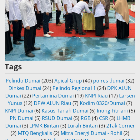
Tags
Pelindo Dumai
(203)
Apical Grup
(40)
polres dumai
(32)
Dinkes Dumai
(24)
Pelindo Regional 1
(24)
DPK ALUN
Dumai
(22)
Pertamina Dumai
(19)
KNPI Riau
(17)
Larsen
Yunus
(12)
DPW ALUN Riau
(7)
Kodim 0320/Dumai
(7)
KNPI Dumai
(6)
Kasus Tanah Dumai
(6)
Inong Fitriani
(5)
PN Dumai
(5)
RSUD Dumai
(5)
RGB
(4)
CSR
(3)
LHMB
Dumai
(3)
LPMK Bintan
(3)
Lurah Bintan
(3)
2Tak Corner
(2)
MTQ Bengkalis
(2)
Mitra Energi Dumai - Rohil
(2)