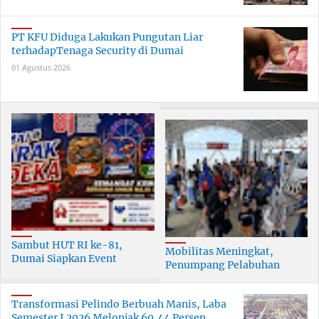
PT KFU Diduga Lakukan Pungutan Liar
terhadapTenaga Security di Dumai
01 Agustus 2026
Sambut HUT RI ke-81,
Mobilitas Meningkat,
Dumai Siapkan Event
Penumpang Pelabuhan
Meriah Selama 30 Hari
Dumai Tumbuh Hingga 6
Persen
Transformasi Pelindo Berbuah Manis, Laba
Semester I 2026 Melonjak 60,44 Persen